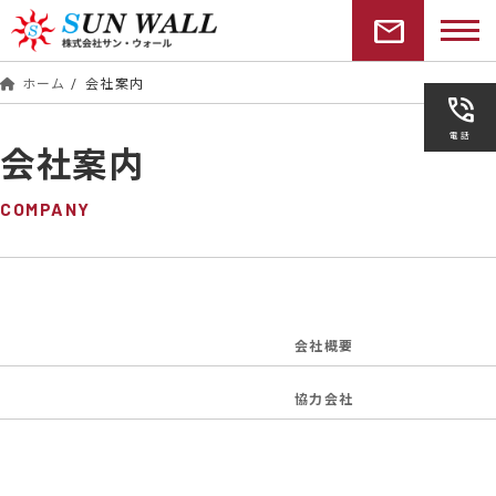
コ
ナ
mail
ン
ビ
テ
ゲ
ン
ー
ホーム
会社案内
phone_in_talk
ツ
シ
へ
ョ
電話
ス
ン
会社案内
キ
に
ッ
移
COMPANY
プ
動
会社概要
協力会社