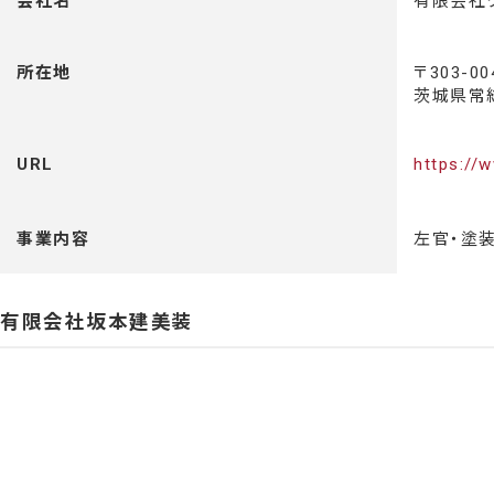
会社名
有限会社
所在地
〒303-00
茨城県常総
URL
https://w
事業内容
左官・塗
有限会社坂本建美装