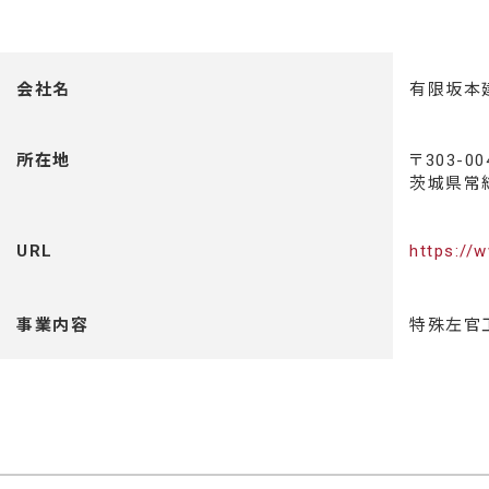
会社名
有限坂本
所在地
〒303-00
茨城県常総
URL
https://
事業内容
特殊左官