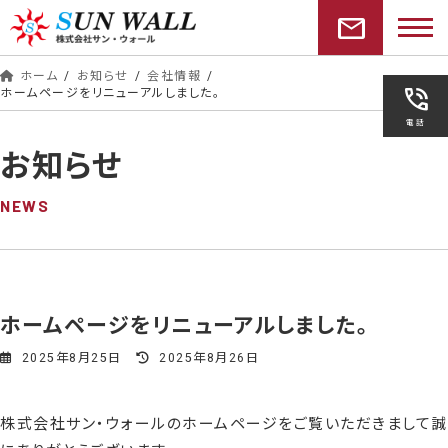
コ
ナ
mail
ン
ビ
テ
ゲ
ン
ー
ホーム
お知らせ
会社情報
phone_in_talk
ツ
シ
ホームページをリニューアルしました。
へ
ョ
電話
ス
ン
お知らせ
キ
に
ッ
移
プ
動
NEWS
ホームページをリニューアルしました。
最
2025年8月25日
2025年8月26日
終
更
新
株式会社サン・ウォールのホームページをご覧いただきまして誠
日
時