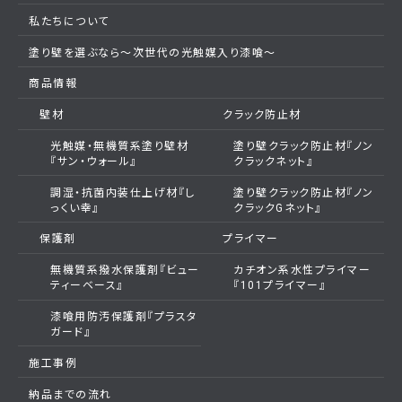
私たちについて
塗り壁を選ぶなら～次世代の光触媒入り漆喰～
商品情報
壁材
クラック防止材
光触媒・無機質系塗り壁材
塗り壁クラック防止材『ノン
『サン・ウォール』
クラックネット』
調湿・抗菌内装仕上げ材『し
塗り壁クラック防止材『ノン
っくい幸』
クラックGネット』
保護剤
プライマー
無機質系撥水保護剤『ビュー
カチオン系水性プライマー
ティーベース』
『101プライマー』
漆喰用防汚保護剤『プラスタ
ガード』
施工事例
納品までの流れ