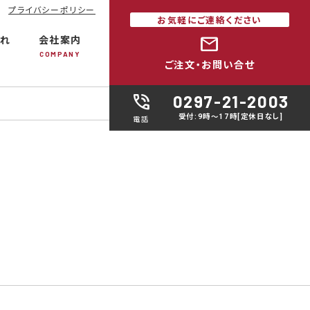
プライバシーポリシー
お気軽にご連絡ください
mail
れ
会社案内
COMPANY
ご注文・お問い合せ
phone_in_talk
0297-21-2003
受付:9時～17時[定休日なし]
電話