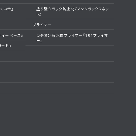
くい幸』
塗り壁クラック防止材『ノンクラックGネッ
ト』
プライマー
ティーベース』
カチオン系水性プライマー『101プライマ
ー』
ガード』