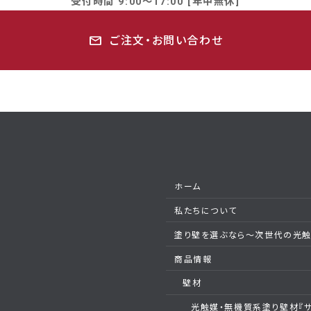
受付時間
9:00～17:00 [年中無休]
mail
ご注文・お問い合わせ
ホーム
私たちについて
塗り壁を選ぶなら～次世代の光
商品情報
壁材
光触媒・無機質系塗り壁材『サ