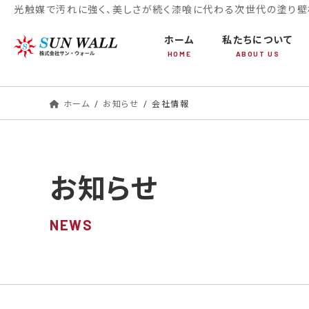
コ
ナ
光触媒で汚れに強く、美しさが続く漆喰に代わる次世代の塗り壁材
ン
ビ
ホーム
私たちについて
テ
ゲ
HOME
ABOUT US
ン
ー
ツ
シ
へ
ョ
ホーム
お知らせ
会社情報
ス
ン
キ
に
ッ
移
プ
動
お知らせ
NEWS